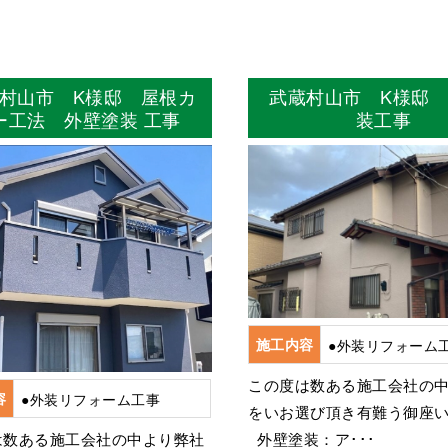
村山市 K様邸 屋根カ
武蔵村山市 K様邸
ー工法 外壁塗装 工事
装工事
施工内容
●外装リフォーム
この度は数ある施工会社の
容
●外装リフォーム工事
をいお選び頂き有難う御座
は数ある施工会社の中より弊社
外壁塗装：ア･･･