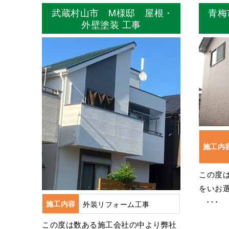
武蔵村山市 M様邸 屋根・
青梅
外壁塗装 工事
施工内
この度
をいお
･･･
施工内容
外装リフォーム工事
この度は数ある施工会社の中より弊社