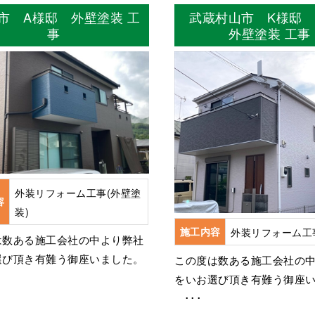
市 A様邸 外壁塗装 工
武蔵村山市 K様邸
事
外壁塗装 工事
外装リフォーム工事(外壁塗
容
装)
施工内容
外装リフォーム工
は数ある施工会社の中より弊社
選び頂き有難う御座いました。
この度は数ある施工会社の
をいお選び頂き有難う御座
･･･