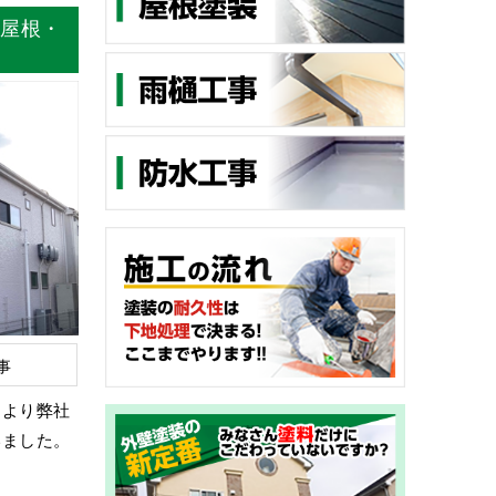
 屋根・
事
中より弊社
いました。