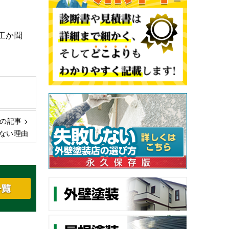
工か聞
の記事 >
ない理由