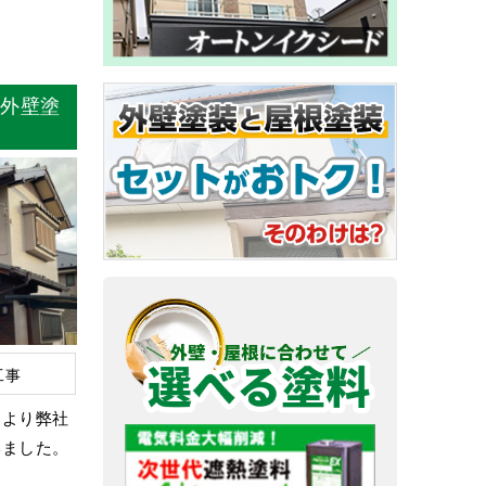
 外壁塗
工事
中より弊社
いました。