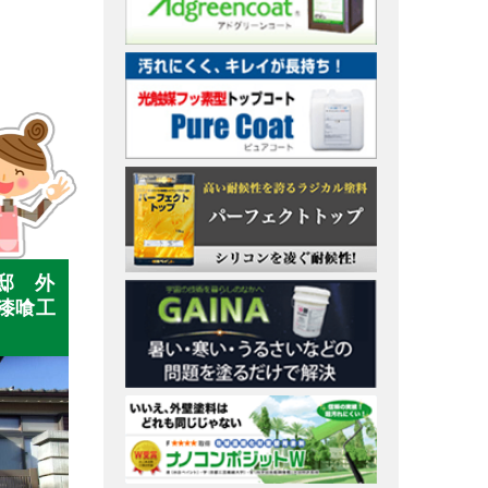
邸 外
漆喰工