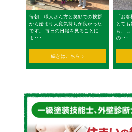
毎朝、職人さん方と笑顔での挨拶
「お客
から始まり大変気持ちが良かった
とても
です。 毎日の日報を見ることに
も、し
よ･･･
の･･･
続きはこちら >