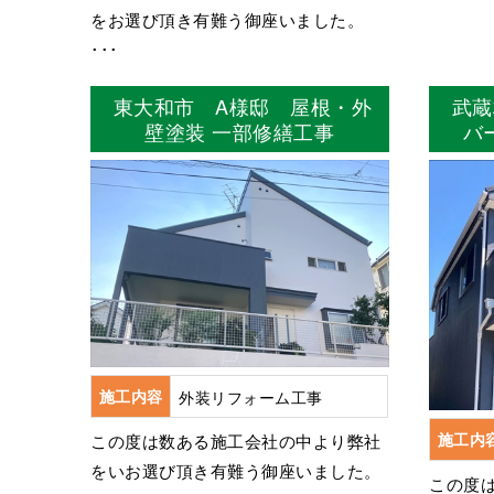
をお選び頂き有難う御座いました。
･･･
東大和市 A様邸 屋根・外
武蔵
壁塗装 一部修繕工事
バ
施工内容
外装リフォーム工事
施工内
この度は数ある施工会社の中より弊社
をいお選び頂き有難う御座いました。
この度