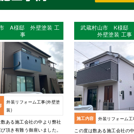
市 A様邸 外壁塗装 工
武蔵村山市 K様邸
事
外壁塗装 工事
外装リフォーム工事(外壁塗
容
装)
施工内容
外装リフォーム工
は数ある施工会社の中より弊社
選び頂き有難う御座いました。
この度は数ある施工会社の