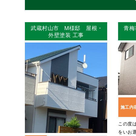
武蔵村山市 M様邸 屋根・
青梅
外壁塗装 工事
施工内
この度
をいお