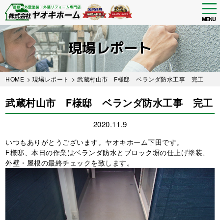
tog
nav
MENU
Skip
to
現場レポート
main
content
HOME
>
現場レポート
> 武蔵村山市 F様邸 ベランダ防水工事 完工
武蔵村山市 F様邸 ベランダ防水工事 完工
2020.11.9
いつもありがとうございます。ヤオキホーム下田です。
F様邸、本日の作業はベランダ防水とブロック塀の仕上げ塗装、
外壁・屋根の最終チェックを致します。