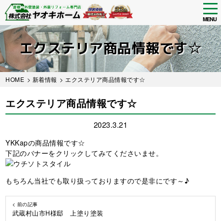
tog
nav
MENU
Skip
to
エクステリア商品情報です☆
main
content
HOME
>
新着情報
> エクステリア商品情報です☆
エクステリア商品情報です☆
2023.3.21
YKKapの商品情報です☆
下記のバナーをクリックしてみてくださいませ。
もちろん当社でも取り扱っておりますので是非にです～♪
< 前の記事
武蔵村山市H様邸 上塗り塗装