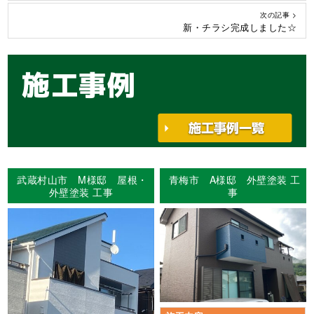
次の記事 >
新・チラシ完成しました☆
施工事例
武蔵村山市 M様邸 屋根・
青梅市 A様邸 外壁塗装 工
外壁塗装 工事
事