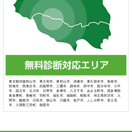
東京都武蔵村山市、東大和市、東村山市、清瀬市、東久留米市、新座市、
田無市、西東京市、武蔵野市、三鷹市、調布市、府中市、国分寺市、小平
市、国立市、立川市、日野市、多摩市、八王子市、あきる野市、西多摩郡
奥多摩町、青梅市、羽村市、福生市、瑞穂町、昭島市、埼玉県所沢市、入
間市、飯能市、日高市、狭山市、川越市、坂戸市、ふじみ野市、富士見
市、入間郡三芳町、朝霞市